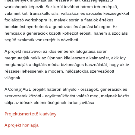
intézmények munkatársai részére kínált készségfejlesztő
workshopok képezik. Sor kerül továbbá három trénerképző,
valamint két, transzkulturális, vallásközi és szociális készségekkel
foglalkozó workshopra is, melyek során a fiatalok értékes
betekintést nyerhetnek a gondozási és ápolási közegbe. Ez
nemcsak a generációk közötti kohéziót erősíti, hanem a szociális
segítő szakmák vonzerejét is növelheti.
A projekt résztvevői az idős emberek látogatása során
megmutatják nekik az újonnan kifejlesztett alkalmazást, akik így
megtanulják a digitális média biztonságos használatát, hogy aktív
részesei lehessenek a modern, hálózatokba szerveződött
világnak.
A Com(p)AGE projekt határon átnyúló - országok, generációk és
szervezetek közötti - együttműködést valósít meg, melynek közös
célja az idősek életminőségének tartós javítása.
Projektismertető kiadvány
A projekt honlapja