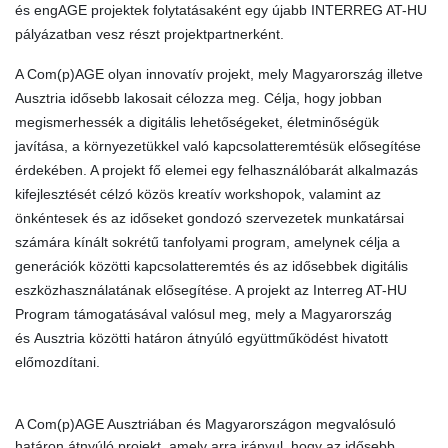
és engAGE projektek folytatásaként egy újabb INTERREG AT-HU
pályázatban vesz részt projektpartnerként.
A Com(p)AGE olyan innovatív projekt, mely Magyarország illetve
Ausztria idősebb lakosait célozza meg. Célja, hogy jobban
megismerhessék a digitális lehetőségeket, életminőségük
javítása, a környezetükkel való kapcsolatteremtésük elősegítése
érdekében. A projekt fő elemei egy felhasználóbarát alkalmazás
kifejlesztését célzó közös kreatív workshopok, valamint az
önkéntesek és az időseket gondozó szervezetek munkatársai
számára kínált sokrétű tanfolyami program, amelynek célja a
generációk közötti kapcsolatteremtés és az idősebbek digitális
eszközhasználatának elősegítése. A projekt az Interreg AT-HU
Program támogatásával valósul meg, mely a Magyarország
és Ausztria közötti határon átnyúló együttműködést hivatott
előmozdítani.
A Com(p)AGE Ausztriában és Magyarországon megvalósuló
határon átnyúló projekt, amely arra irányul, hogy az idősebb