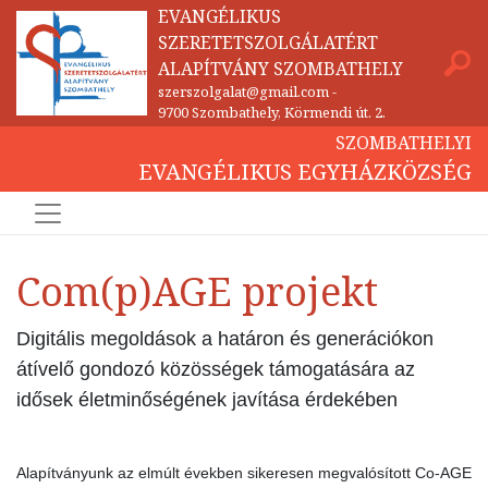
EVANGÉLIKUS
SZERETETSZOLGÁLATÉRT
ALAPÍTVÁNY SZOMBATHELY
szerszolgalat@gmail.com
-
9700 Szombathely, Körmendi út. 2.
SZOMBATHELYI
EVANGÉLIKUS EGYHÁZKÖZSÉG
Com(p)AGE projekt
Digitális megoldások a határon és generációkon
átívelő gondozó közösségek támogatására az
idősek életminőségének javítása érdekében
Alapítványunk az elmúlt években sikeresen megvalósított Co-AGE