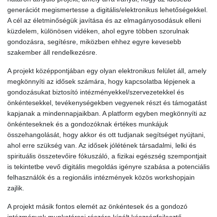
generációt megismertesse a digitális/elektronikus lehetőségekkel.
A cél az életminőségük javítása és az elmagányosodásuk elleni
küzdelem, különösen vidéken, ahol egyre többen szorulnak
gondozásra, segítésre, miközben ehhez egyre kevesebb
szakember áll rendelkezésre.
A projekt középpontjában egy olyan elektronikus felület áll, amely
megkönnyíti az idősek számára, hogy kapcsolatba lépjenek a
gondozásukat biztosító intézményekkel/szervezetekkel és
önkéntesekkel, tevékenységekben vegyenek részt és támogatást
kapjanak a mindennapjaikban. A platform egyben megkönnyíti az
önkénteseknek és a gondozóknak értékes munkájuk
összehangolását, hogy akkor és ott tudjanak segítséget nyújtani,
ahol erre szükség van. Az idősek jólétének társadalmi, lelki és
spirituális összetevőire fókuszáló, a fizikai egészség szempontjait
is tekintetbe vevő digitális megoldás igényre szabása a potenciális
felhasználók és a regionális intézmények közös workshopjain
zajlik.
A projekt másik fontos elemét az önkéntesek és a gondozó