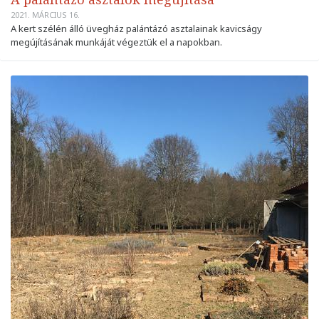
2021. MÁRCIUS 16.
A kert szélén álló üvegház palántázó asztalainak kavicságy
megújításának munkáját végeztük el a napokban.