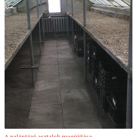
A palántázó asztalok megújítása