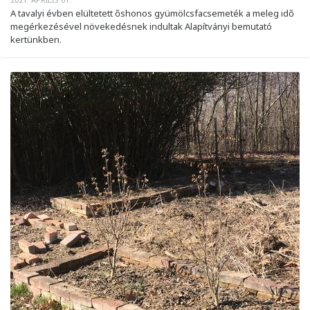
A tavalyi évben elültetett őshonos gyümölcsfacsemeték a meleg idő
megérkezésével növekedésnek indultak Alapítványi bemutató
kertünkben.