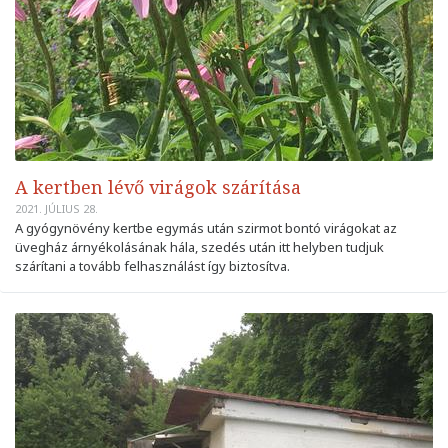
A kertben lévő virágok szárítása
2021. JÚLIUS 28.
A gyógynövény kertbe egymás után szirmot bontó virágokat az
üvegház árnyékolásának hála, szedés után itt helyben tudjuk
szárítani a tovább felhasználást így biztosítva.