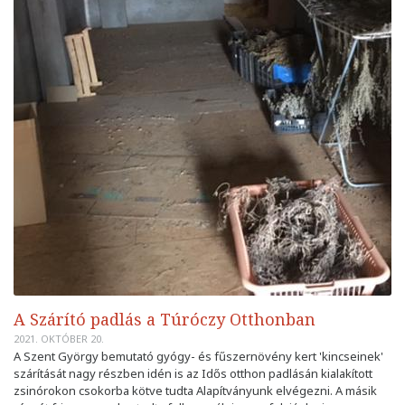
A Szárító padlás a Túróczy Otthonban
2021. OKTÓBER 20.
A Szent György bemutató gyógy- és fűszernövény kert 'kincseinek'
szárítását nagy részben idén is az Idős otthon padlásán kialakított
zsinórokon csokorba kötve tudta Alapítványunk elvégezni. A másik