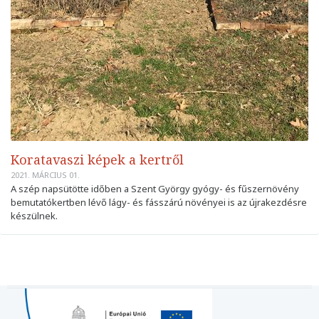
Koratavaszi képek a kertről
2021. MÁRCIUS 01.
A szép napsütötte időben a Szent György gyógy- és fűszernövény
bemutatókertben lévő lágy- és fásszárú növényei is az újrakezdésre
készülnek.