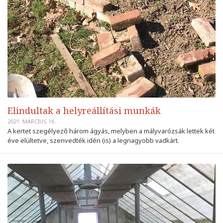
Elindultak a helyreállítási munkák
2021. MÁRCIUS 16.
A kertet szegélyező három ágyás, melyben a mályvarózsák lettek két
éve elültetve, szenvedték idén (is) a legnagyobb vadkárt.