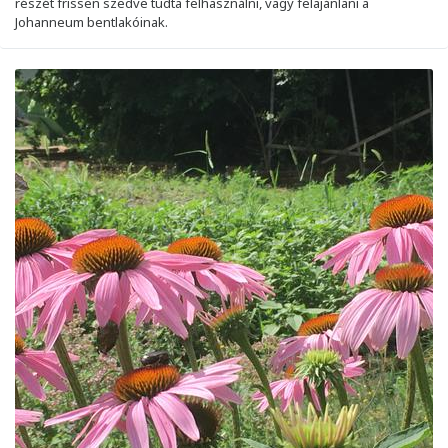
részét frissen szedve tudta felhasználni, vagy felajánlani a
Johanneum bentlakóinak.