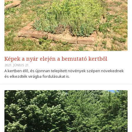
Képek a nyár elején a bemutató kertből
2021. JÚNIUS 21.
A kertben élő, és újonnan telepített növények szépen növekednek
és elkezdték virágba fordulásukat is.