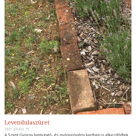
Levendulaszüret
2021. JÚLIUS 15.
A Szent György bemutató- és gyógynövény kertben is elkezdődtek