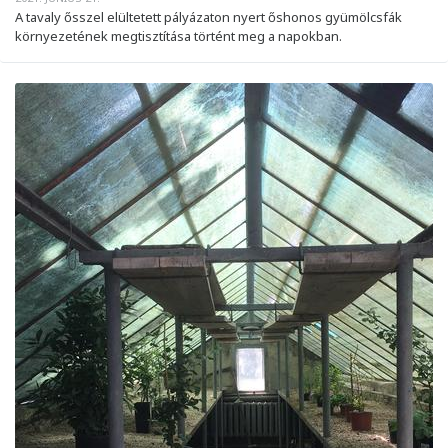
A tavaly ősszel elültetett pályázaton nyert őshonos gyümölcsfák
környezetének megtisztítása történt meg a napokban.