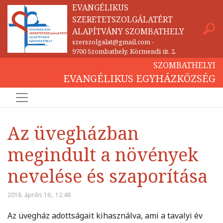
EVANGÉLIKUS
SZERETETSZOLGÁLATÉRT
ALAPÍTVÁNY SZOMBATHELY
szerszolgalat@gmail.com
-
9700 Szombathely, Körmendi út. 2.
SZOMBATHELYI
EVANGÉLIKUS EGYHÁZKÖZSÉG
Az üvegházban
megindult a növények
nevelése és szaporítása
2018. április 16., 12:48
Az üvegház adottságait kihasználva, ami a tavalyi év