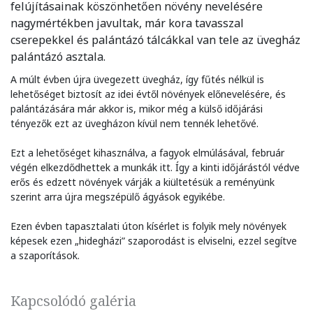
felújításainak köszönhetően növény nevelésére
nagymértékben javultak, már kora tavasszal
cserepekkel és palántázó tálcákkal van tele az üvegház
palántázó asztala.
A múlt évben újra üvegezett üvegház, így fűtés nélkül is
lehetőséget biztosít az idei évtől növények előnevelésére, és
palántázására már akkor is, mikor még a külső időjárási
tényezők ezt az üvegházon kívül nem tennék lehetővé.
Ezt a lehetőséget kihasználva, a fagyok elmúlásával, február
végén elkezdődhettek a munkák itt. Így a kinti időjárástól védve
erős és edzett növények várják a kiültetésük a reményünk
szerint arra újra megszépülő ágyások egyikébe.
Ezen évben tapasztalati úton kísérlet is folyik mely növények
képesek ezen „hidegházi” szaporodást is elviselni, ezzel segítve
a szaporítások.
Kapcsolódó galéria