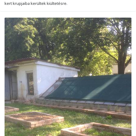
kert krupjaiba kerültek kiültetésre.