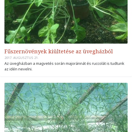
Fűszernövények kiültetése az üvegházból
2017. AUGUSZTUS 21.
Az üvegházban a magvetés során majoránnát és ruccolát is tudtunk
az idén nevelni.