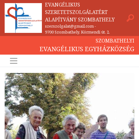
EVANGÉLIKUS
SZERETETSZOLGÁLATÉRT
ALAPÍTVÁNY SZOMBATHELY
szerszolgalat@gmail.com
-
9700 Szombathely, Körmendi út. 2.
SZOMBATHELYI
EVANGÉLIKUS EGYHÁZKÖZSÉG