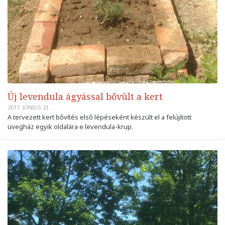
Új levendula ágyással bővült a kert
2017. JÚNIUS 21.
A tervezett kert bővítés első lépéseként készült el a felújított
üvegház egyik oldalára e levendula-krup.