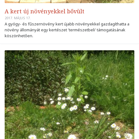
A kert új növényekkel bővült
2017. MÁJUS 17.
A gyógy- és fűszernövény kert újabb növényekkel gazdagíthatta a
növény állományát egy kertészet 'természetbeli' támogatásának
köszönhetően.