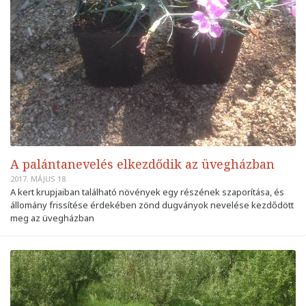
A palántanevelés elkezdődik az üvegházban
2017. MÁJUS 18.
A kert krupjaiban található növények egy részének szaporítása, és
állomány frissítése érdekében zönd dugványok nevelése kezdődött
meg az üvegházban