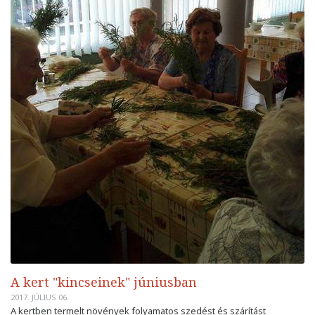
A kert "kincseinek" júniusban
2017. JÚLIUS 06.
A kertben termelt növények folyamatos szedést és szárítást