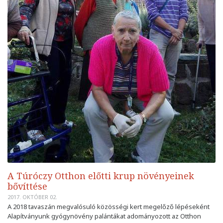
A Túróczy Otthon előtti krup növényeinek
bővíttése
2017. OKTÓBER 02.
A 2018 tavaszán megvalósuló közösségi kert megelőző lépéseként
Alapítványunk gyógynövény palántákat adományozott az Otthon