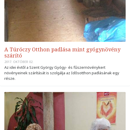
A Túróczy Otthon padlása mint gyógynövény
szárító
2017. OKTÓBER 02.
Az idei évtől a Szent György Gyógy- és fűszernövénykert
növényeinek szárítását is szolgálja az Idősotthon padlásának egy
része.