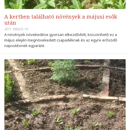
A kertben található növények a májusi esők
után
2017. MÁJUS 10.
A növények növekedése gyorsan elkezdődött, köszönhető ez a
május elején megnövekedett csapadéknak és az egyre erősödő
napsütésnek egyaránt.