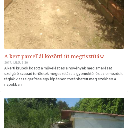
A kert parcellái közötti út megtisztítása
2017. JÚNIUS 30.
A kerti krupok között a művelést és a növények megismerését
szolgáló szabad területek megtisztítása a gyomoktól és az elmozdult
téglák visszaigazítása egy lépésben történhetett meg ezekben a
napokban.