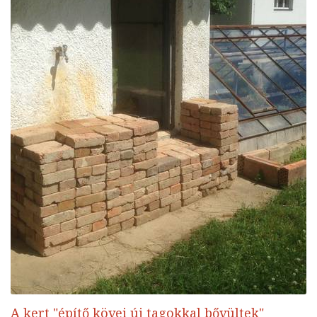
A kert "építő kövei új tagokkal bővültek"