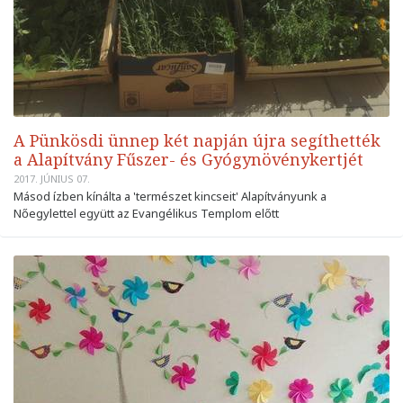
A Pünkösdi ünnep két napján újra segíthették
a Alapítvány Fűszer- és Gyógynövénykertjét
2017. JÚNIUS 07.
Másod ízben kínálta a 'természet kincseit' Alapítványunk a
Nőegylettel együtt az Evangélikus Templom előtt