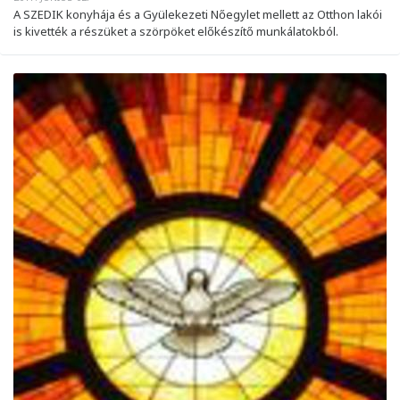
A SZEDIK konyhája és a Gyülekezeti Nőegylet mellett az Otthon lakói
is kivették a részüket a szörpöket előkészítő munkálatokból.