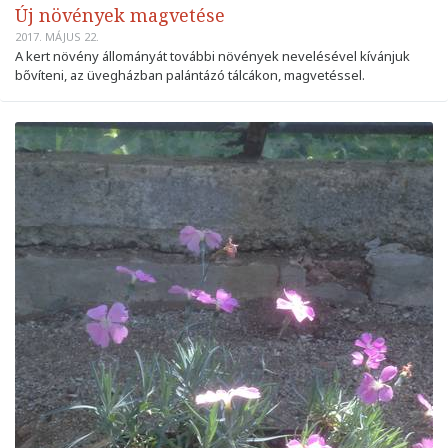
Új növények magvetése
2017. MÁJUS 22.
A kert növény állományát további növények nevelésével kívánjuk
bővíteni, az üvegházban palántázó tálcákon, magvetéssel.