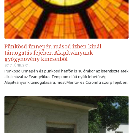
Pünkösd ünnepén másod ízben kínál
támogatás fejében Alapítványunk
gyógynövény kincseiből
2017. JÚNIUS 01.
Pünkösd ünnepén és pünkösd hétfőn is 10 órakor az istentiszteletek
alkalmával az Evangélikus Templom előtt nyílik lehetőség
Alapítványunk támogatására, most Menta- és Citromfű szörp fejében.