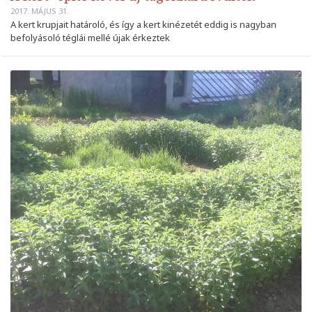
2017. MÁJUS 31.
A kert krupjait határoló, és így a kert kinézetét eddig is nagyban
befolyásoló téglái mellé újak érkeztek