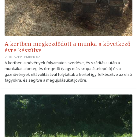
A kertben megkezdődött a munka a következő
évre készülve
2016. SZEPTEMBER 02.
A kertben a növények folyamatos szedése, és szárítása után a
munkákat a beteg és öregedő (vagy más krupa áttelepülő) és a
gaznövények eltávolításával folytattuk a kertet így felkészítve az első
fagyokra, és segítve a megújulásukat jövőre.