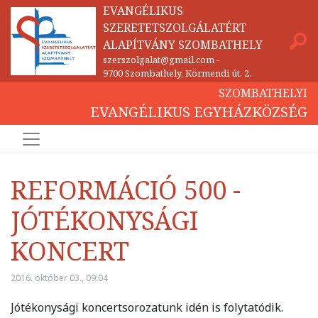
EVANGÉLIKUS
SZERETETSZOLGÁLATÉRT
ALAPÍTVÁNY SZOMBATHELY
szerszolgalat@gmail.com
-
9700 Szombathely, Körmendi út. 2.
SZOMBATHELYI
EVANGÉLIKUS EGYHÁZKÖZSÉG
REFORMÁCIÓ 500 -
JÓTÉKONYSÁGI
KONCERT
2016. október 03., 09:04
Jótékonysági koncertsorozatunk idén is folytatódik.