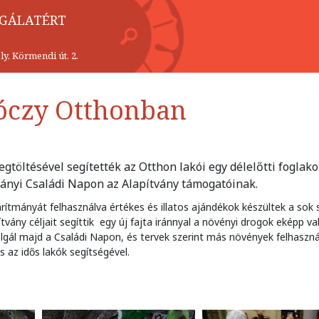
LGÁLATÉRT
y, Körmendi út. 2.
róczy Otthonban
egtöltésével segítették az Otthon lakói egy délelőtti foglak
ványi Családi Napon az Alapítvány támogatóinak.
ítmányát felhasználva értékes és illatos ajándékok készültek a sok 
ány céljait segíttik egy új fajta iránnyal a növényi drogok eképp va
olgál majd a Családi Napon, és tervek szerint más növények felhaszn
is az idős lakók segítségével.