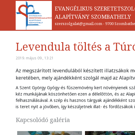
EVANGÉLIKUS SZERETETSZO
ALAPÍTVÁNY SZOMBATHELY
szerszolgalat@gmail.com
-
9700 Szombathel
Levendula töltés a Tú
2019. május 09., 13:21
Az megszárított levendulából készített illatzsákok m
keretében, mely ajándékként szolgál majd az Alapít
A Szent György Gyógy-és fűszernövény kert növényienek szár
kéz munkájának köszönhetően ezen a délelőttön, és az Alapítv
felhasználásával. A szép és hasznos tárgyak ajándékként sz
is teret nyit a jövőben, így készüljetnek illat- és fördőzsákok 
Kapcsolódó galéria