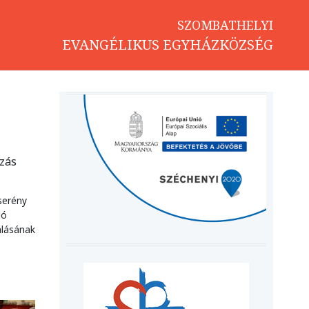
SZOMBATHELYI
EVANGÉLIKUS EGYHÁZKÖZSÉG
ozás
serény
ló
álásának