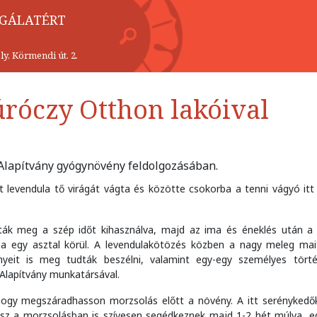
LGÁLATÉRT
y, Körmendi út. 2.
úróczy Otthon lakóival
z Alapítvány gyógynövény feldolgozásában.
levendula tő virágát vágta és közötte csokorba a tenni vágyó itt
tták meg a szép időt kihasználva, majd az ima és éneklés után a 
a egy asztal körül. A levendulakötözés közben a nagy meleg mait 
yeit is meg tudták beszélni, valamint egy-egy személyes törté
Alapítvány munkatársával.
 hogy megszáradhasson morzsolás előtt a növény. A itt serénykedő
hisz a morzsolásban is szívesen segédkeznek majd 1-2 hét múlva, 