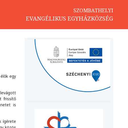
SZOMBATHELYI
EVANGÉLIKUS EGYHÁZKÖZSÉG
 élők egy
levágott
frissítő
netet is
k ígérete
egy közös