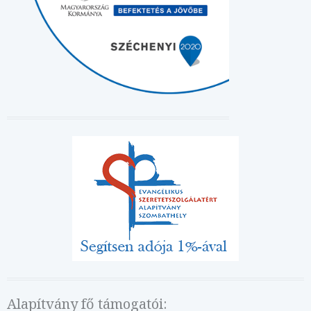
Alapítvány fő támogatói: