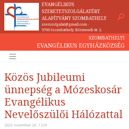
EVANGÉLIKUS
SZERETETSZOLGÁLATÉRT
ALAPÍTVÁNY SZOMBATHELY
szerszolgalat@gmail.com
-
9700 Szombathely, Körmendi út. 2.
SZOMBATHELYI
EVANGÉLIKUS EGYHÁZKÖZSÉG
Közös Jubileumi
ünnepség a Mózeskosár
Evangélikus
Nevelőszülői Hálózattal
2023. november 20., 12:01