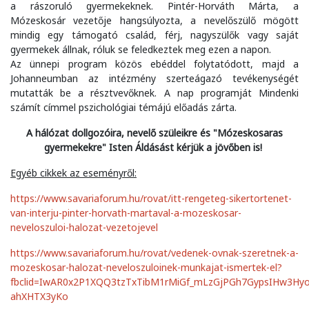
a rászoruló gyermekeknek. Pintér-Horváth Márta, a
Mózeskosár vezetője hangsúlyozta, a nevelőszülő mögött
mindig egy támogató család, férj, nagyszülők vagy saját
gyermekek állnak, róluk se feledkeztek meg ezen a napon.
Az ünnepi program közös ebéddel folytatódott, majd a
Johanneumban az intézmény szerteágazó tevékenységét
mutatták be a résztvevőknek. A nap programját Mindenki
számít címmel pszichológiai témájú előadás zárta.
A hálózat dollgozóira, nevelő szüleikre és "Mózeskosaras
gyermekekre" Isten Áldásást kérjük a jövőben is!
Egyéb cikkek az eseményről:
https://www.savariaforum.hu/rovat/itt-rengeteg-sikertortenet-
van-interju-pinter-horvath-martaval-a-mozeskosar-
neveloszuloi-halozat-vezetojevel
https://www.savariaforum.hu/rovat/vedenek-ovnak-szeretnek-a-
mozeskosar-halozat-neveloszuloinek-munkajat-ismertek-el?
fbclid=IwAR0x2P1XQQ3tzTxTibM1rMiGf_mLzGjPGh7GypsIHw3Hyo
ahXHTX3yKo