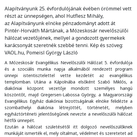
Alapítványunk 25. évfordulójának évében örömmel vett
részt az ünnepségen, ahol Hutflesz Mihály,
az Alapítványunk elnöke pénzadományt adott át
Pintér-Horváth Mártának, a Mózeskosár nevelőszülői
hálózat vezetőjének, mellyel a gondozott gyermekek
karácsonyát szeretnék szebbé tenni. Kép és szöveg:
VAOL.hu, Pomeisl György László
A Mózeskosár Evangélikus Nevelőszülői Hálózat 5. évfordulója
és a szociális munka napja alkalmából rendezett program
ünnepi istentisztelettel vette kezdetét az evangélikus
templomban. Utána a Kápolnába elsőként Szabó Miklós, a
diakóniai központ vezetője mondott személyes hangú
köszöntőt, majd Gregersen-Labossa György, a Magyarországi
Evangélikus Egyház diakóniai bizottságának elnöke felidézte a
szombathelyi diakónia létrejöttét, történetét, melyben
egyháztörténeti jelentőségűnek nevezte a nevelőszülői hálózat
hétfői ünnepét.
Ezután a hálózat születésétől itt dolgozó nevelőszülőknek
munkáját ismerték el, mely oltalmat, védelmet és szeretetet ad