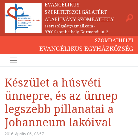
EVANGÉLIKUS
SZERETETSZOLGÁLATÉRT
ALAPÍTVÁNY SZOMBATHELY
szerszolgalat@gmail.com
-
9700 Szombathely, Körmendi út. 2.
SZOMBATHELYI
EVANGÉLIKUS EGYHÁZKÖZSÉG
Készület a húsvéti
ünnepre, és az ünnep
legszebb pillanatai a
Johanneum lakóival
2016. április 06., 08:57