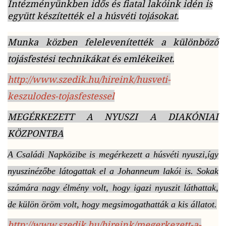
Intézményünkben idős és fiatal lakóink idén is
együtt készítették el a húsvéti tojásokat.
Munka közben felelevenítették a különböző
tojásfestési technikákat és emlékeiket.
http://www.szedik.hu/hireink/husveti-
keszulodes-tojasfestessel
MEGÉRKEZETT A NYUSZI A DIAKÓNIAI
KÖZPONTBA
A Családi Napközibe is megérkezett a húsvéti nyuszi,így
nyuszinézőbe látogattak el a Johanneum lakói is. Sokak
számára nagy élmény volt, hogy igazi nyuszit láthattak,
de külön öröm volt, hogy megsimogathatták a kis állatot.
http://www.szedik.hu/hireink/megerkezett-a-