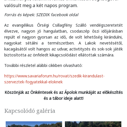
valósult meg a két napos program.
Forrás és képek: SZEDIK facebook oldal
Az evangélikus Őrségi Csillagfény Szálló vendégszeretetét
élvezve, nagyon jó hangulatban, csodaszép őszi időjárásban
repült el nagyon gyorsan az idő, de volt lehetőség kirándulni,
nagyokat sétálni a természetben. A Lakok nevetésétől,
kacagásától volt hangos az udvar, activtityzés és sok-sok játék
biztosította az önfeledt kikapcsolódást ellátottak számára.
További részletel alábbi cikkben olvasható:
https://www.savariaforum.hu/rovat/szedik-kirandulast-
szerveztek-fogyatekkal-eloknek
Köszönjük az Önkéntesek és az Ápolok munkáját az előkészítés
és a tábor ideje alatt!
Kapcsolódó galéria