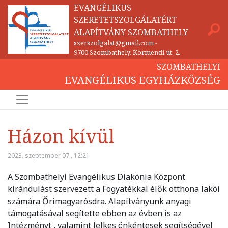
EVANGÉLIKUS
SZERETETSZOLGÁLATÉRT
ALAPÍTVÁNY SZOMBATHELY
szerszolgalat@gmail.com
-
9700 Szombathely, Körmendi út. 2.
SZOMBATHELYI
EVANGÉLIKUS EGYHÁZKÖZSÉG
Házon kívül
2023. szeptember 07., 12:21
A Szombathelyi Evangélikus Diakónia Központ
kirándulást szervezett a Fogyatékkal élők otthona lakói
számára Őrimagyarósdra. Alapítványunk anyagi
támogatásával segítette ebben az évben is az
Intézményt , valamint lelkes önkéntesek segítségével