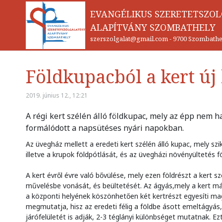
EVANGÉLIKUS SZERETETSZO
ALAPÍTVÁNY SZOMBATHELY
szerszolgalat@gmail.com
-
9700 Szombathel
Földkupacból a kert új
2019. június 12., 12:21
A régi kert szélén álló földkupac, mely az épp nem h
formálódott a napsütéses nyári napokban.
Az üvegház mellett a eredeti kert szélén álló kupac, mely szi
illetve a krupok földpótlását, és az üvegházi növényültetés 
A kert évről évre való bővülése, mely ezen földrészt a kert s
művelésbe vonását, és beültetését. Az ágyás,mely a kert má
a központi helyének köszönhetően két kertrészt egyesíti magá
megmutatja, hisz az eredeti félig a földbe ásott emeltágyás,
járófelületét is adják, 2-3 téglányi különbséget mutatnak. Ez