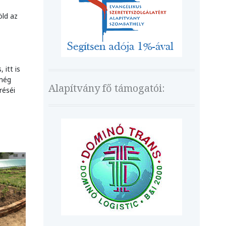
öld az
 itt is
 még
Alapítvány fő támogatói:
réséi