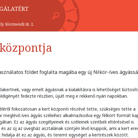
LGÁLATÉRT
y, Körmendi út. 2.
 központja
asználatos földet foglalta magába egy új félkör-íves ágyássá
klakertnek, vagy emelt ágyásnak a kialakításra is lehetőséget biztosít
földigényét fedezte részben, újult meg e rekkenő nyári napokban.
zéléről fokozatosan a kert központi részévé tette, szükséges tette a
r meglévő íves ágyás széleihez alkalmazkodva egy félkört-formát kap
ban. Ez az ágyás szegélyeinek és széleinek szintbeli eltérésével is
 és az új az üvegház asztalának szintjén lévő kruppok, ami a kert ere
t hidalja át ez az ágyás, és teremt egységet a kertrészek között.