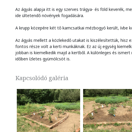
Az ágyás alapja itt is egy szerves trágya- és föld keverék, me
ide ültetendő növények fogadására.
A krupp közepére két tő kamcsatkai mézbogyó került, ívbe kör
Az ágyás mellett a közlekedő utakat is kiszélesítettük, hisz e
fontos része volt a kerti munkáknak. Ez az új egység kieme
jobban is kiemelkedik majd a kertből. A különleges és ismer
időben ízletes gyümölcsöt is.
Kapcsolódó galéria