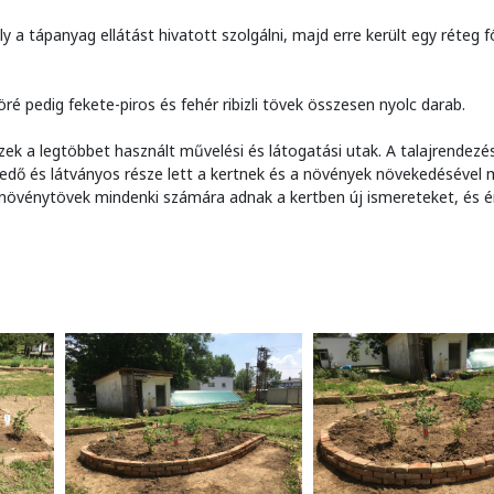
ly a tápanyag ellátást hivatott szolgálni, majd erre került egy réteg f
é pedig fekete-piros és fehér ribizli tövek összesen nyolc darab.
zek a legtöbbet használt művelési és látogatási utak. A talajrendezés,
lkedő és látványos része lett a kertnek és a növények növekedésével
t növénytövek mindenki számára adnak a kertben új ismereteket, és é