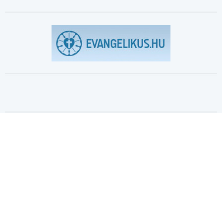
Evangélikus.hu
Copyright © 2017. Szombathelyi Evangélikus Egyházközség
Design & CMS by
Webmark