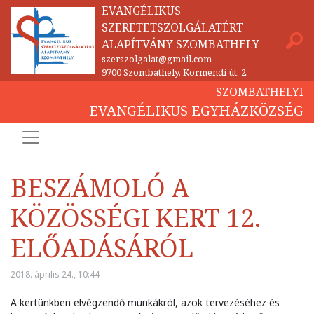
EVANGÉLIKUS
SZERETETSZOLGÁLATÉRT
ALAPÍTVÁNY SZOMBATHELY
szerszolgalat@gmail.com
-
9700 Szombathely, Körmendi út. 2.
SZOMBATHELYI
EVANGÉLIKUS EGYHÁZKÖZSÉG
BESZÁMOLÓ A
KÖZÖSSÉGI KERT 12.
ELŐADÁSÁRÓL
2018. április 24., 10:44
A kertünkben elvégzendő munkákról, azok tervezéséhez és