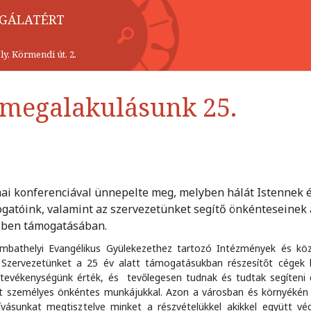
LGÁLATÉRT
y, Körmendi út. 2.
 megalakulásunk 25.
i konferenciával ünnepelte meg, melyben hálát Istennek é
atóink, valamint az szervezetünket segítő önkénteseinek 
sében támogatásában.
mbathelyi Evangélikus Gyülekezethez tartozó Intézmények és kö
ai. Szervezetünket a 25 év alatt támogatásukban részesítőt cégek 
i tevékenységünk érték, és tevőlegesen tudnak és tudtak segíteni
mint személyes önkéntes munkájukkal. Azon a városban és környéké
ívásunkat megtisztelve minket a részvételükkel akikkel együtt vé