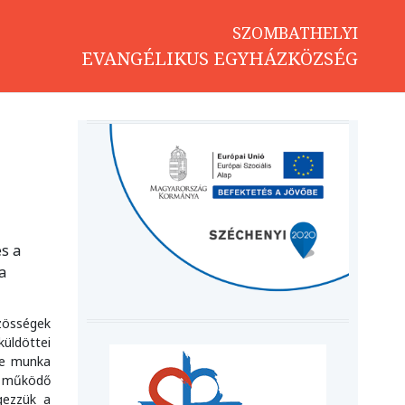
SZOMBATHELYI
EVANGÉLIKUS EGYHÁZKÖZSÉG
s a
a
zösségek
küldöttei
 e munka
n működő
gezzük a