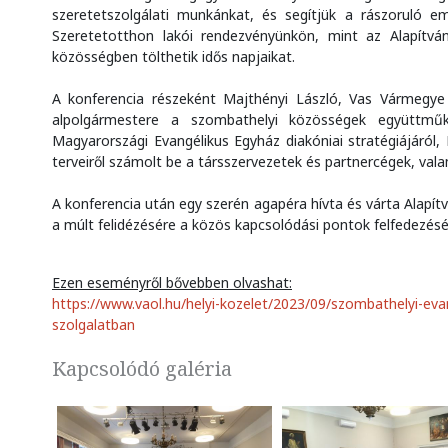
szeretetszolgálati munkánkat, és segítjük a rászoruló e
Szeretetotthon lakói rendezvényünkön, mint az Alapítvány
közösségben tölthetik idős napjaikat.
A konferencia részeként Majthényi László, Vas Vármegye K
alpolgármestere a szombathelyi közösségek együttműk
Magyarországi Evangélikus Egyház diakóniai stratégiájáról,
terveiről számolt be a társszervezetek és partnercégek, val
A konferencia után egy szerén agapéra hívta és várta Alapít
a múlt felidézésére a közös kapcsolódási pontok felfedezésé
Ezen eseményről bővebben olvashat:
https://www.vaol.hu/helyi-kozelet/2023/09/szombathelyi-eva
szolgalatban
Kapcsolódó galéria