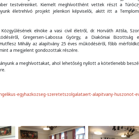
mber testvéreinket. Kiemelt meghívotthént vettek részt a Túrócz
unk életrehívó projekt jelenkori képviselői, akitt itt a Templom
özgyűlésének elnöke a vasi civil életről, dr. Horváth Attila, Sz
ödéséről, Gregersen-Labossa György, a Diakóniai Bizottság 
 Hutflesz Mihály az alapítvány 25 éves működéséről, főbb mérföldkö
amint a megjelent gondozottak részére.
ványunk a meghívottakat, ahol lehetőség nyílott a kötetlenebb beszé
re.
ngelikus-egyhazkozseg-szeretetszolgalataert-alapitvany-huszonot-ev-