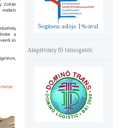
y Zoltán
 mellett
ombathely
elnöke a
veiről és
Alapítvány fő támogatói:
lgetésre,
hittel-