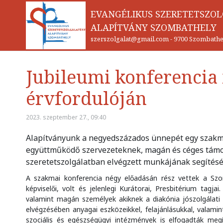
EVANGÉLIKUS SZERETETSZO
ALAPÍTVÁNY SZOMBATHELY
szerszolgalat@gmail.com
-
9700 Szombathel
Jubileumi konferencia
érvfordulóján
2023. szeptember 27., 09:40
Alapítványunk a negyedszázados ünnepét egy szakma
együttműködő szervezeteknek, magán és céges támog
szeretetszolgálatban elvégzett munkájának segíté
A szakmai konferencia négy előadásán rész vettek a Szo
képviselői, volt és jelenlegi Kurátorai, Presbitérium tagj
valamint magán személyek akiknek a diakónia jószolgálat
elvégzésében anyagai eszközeikkel, felajánlásukkal, vala
szociális és egészségügyi intézmények is elfogadták meg