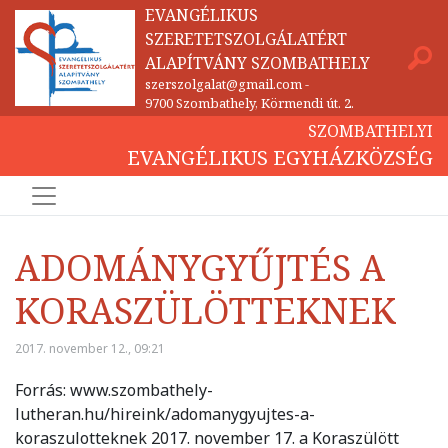
EVANGÉLIKUS
SZERETETSZOLGÁLATÉRT
ALAPÍTVÁNY SZOMBATHELY
szerszolgalat@gmail.com
-
9700 Szombathely, Körmendi út. 2.
SZOMBATHELYI
EVANGÉLIKUS EGYHÁZKÖZSÉG
ADOMÁNYGYŰJTÉS A
KORASZÜLÖTTEKNEK
2017. november 12., 09:21
Forrás: www.szombathely-
lutheran.hu/hireink/adomanygyujtes-a-
koraszulotteknek 2017. november 17. a Koraszülött