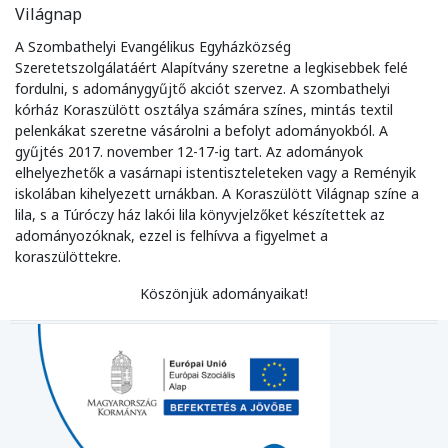
Világnap
A Szombathelyi Evangélikus Egyházközség
Szeretetszolgálatáért Alapítvány szeretne a legkisebbek felé
fordulni, s adománygyűjtő akciót szervez. A szombathelyi
kórház Koraszülött osztálya számára színes, mintás textil
pelenkákat szeretne vásárolni a befolyt adományokból. A
gyűjtés 2017. november 12-17-ig tart. Az adományok
elhelyezhetők a vasárnapi istentiszteleteken vagy a Reményik
iskolában kihelyezett urnákban. A Koraszülött Világnap színe a
lila, s a Túróczy ház lakói lila könyvjelzőket készítettek az
adományozóknak, ezzel is felhívva a figyelmet a
koraszülöttekre.
Köszönjük adományaikat!