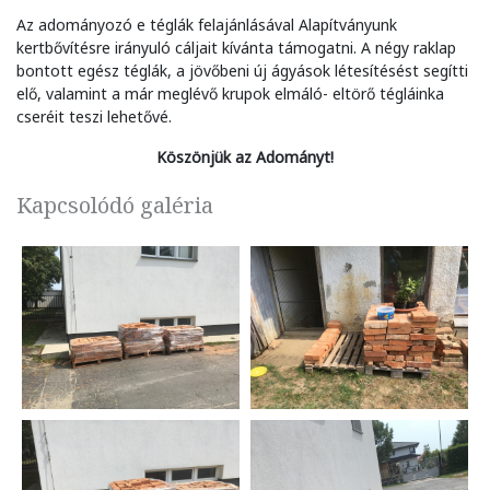
Az adományozó e téglák felajánlásával Alapítványunk
kertbővítésre irányuló cáljait kívánta támogatni. A négy raklap
bontott egész téglák, a jövőbeni új ágyások létesítésést segítti
elő, valamint a már meglévő krupok elmáló- eltörő tégláinka
cseréit teszi lehetővé.
Köszönjük az Adományt!
Kapcsolódó galéria