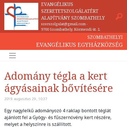
EVANGÉLIKUS
SZERETETSZOLGÁLATÉRT
ALAPÍTVÁNY SZOMBATHELY
szerszolgalat@gmail.com
-
9700 Szombathely, Körmendi út. 2.
SZOMBATHELYI
EVANGÉLIKUS EGYHÁZKÖZSÉG
Adomány tégla a kert
ágyásainak bővítésére
2019. augusztus 29., 10:37
Egy nagylelkű adományozó 4 raklap bontott téglát
ajánlott fel a Gyógy- és fűszernövény kert részére,
melyet a helyszínre is szállított.