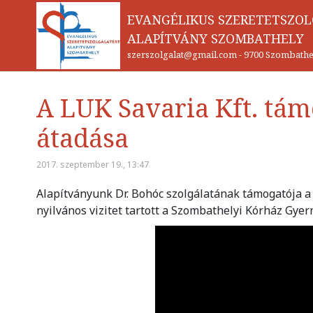
EVANGÉLIKUS SZERETETSZO
ALAPÍTVÁNY SZOMBATHELY
szerszolgalat@gmail.com
-
9700 Szombathel
A LUK Savaria Kft. tám
átadása
2017. szeptember 19., 13:47
Alapítványunk Dr. Bohóc szolgálatának támogatója a 
nyilvános vizitet tartott a Szombathelyi Kórház Gye