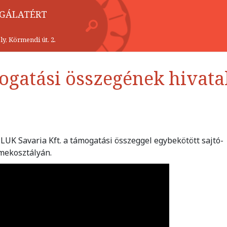
LGÁLATÉRT
y, Körmendi út. 2.
ogatási összegének hivata
LUK Savaria Kft. a támogatási összeggel egybekötött sajtó-
rmekosztályán.