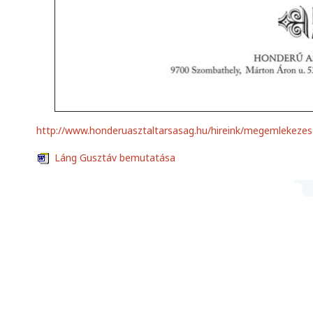
http://www.honderuasztaltarsasag.hu/hireink/megemlekeze
Láng Gusztáv bemutatása