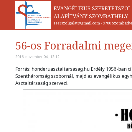
EVANGÉLIKUS SZERETETSZO
ALAPÍTVÁNY SZOMBATHELY
szerszolgalat@gmail.com
-
9700 Szombathel
56-os Forradalmi meg
2016. november 04., 13:12
Forrás: honderuasztaltarsasag.hu Erdély 1956-ban c
Szentháromság szobornál, majd az evangélikus egy
Asztaltársaság szervezi.