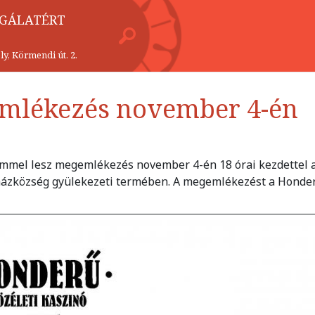
LGÁLATÉRT
y, Körmendi út. 2.
emlékezés november 4-én
ímmel lesz megemlékezés november 4-én 18 órai kezdettel 
házközség gyülekezeti termében. A megemlékezést a Honde