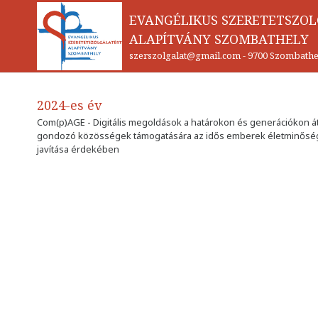
EVANGÉLIKUS SZERETETSZO
ALAPÍTVÁNY SZOMBATHELY
szerszolgalat@gmail.com
-
9700 Szombathel
2024-es év
Com(p)AGE - Digitális megoldások a határokon és generációkon át
gondozó közösségek támogatására az idős emberek életminős
javítása érdekében