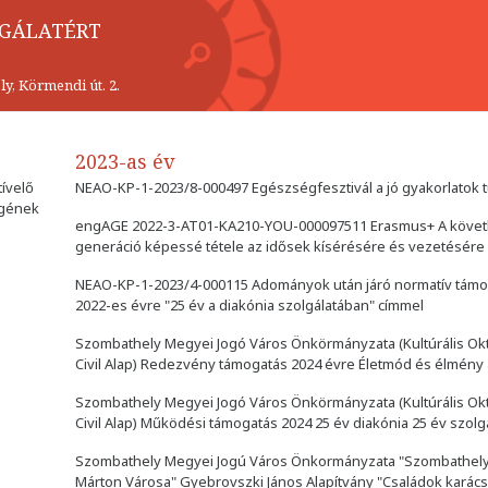
LGÁLATÉRT
y, Körmendi út. 2.
2023-as év
ívelő
NEAO-KP-1-2023/8-000497 Egészségfesztivál a jó gyakorlatok 
égének
engAGE 2022-3-AT01-KA210-YOU-000097511 Erasmus+ A köve
generáció képessé tétele az idősek kísérésére és vezetésére
NEAO-KP-1-2023/4-000115 Adományok után járó normatív támo
2022-es évre "25 év a diakónia szolgálatában" címmel
Szombathely Megyei Jogó Város Önkörmányzata (Kultúrális Okt
Civil Alap) Redezvény támogatás 2024 évre Életmód és élmény
Szombathely Megyei Jogó Város Önkörmányzata (Kultúrális Okt
Civil Alap) Működési támogatás 2024 25 év diakónia 25 év szolg
Szombathely Megyei Jogú Város Önkormányzata "Szombathely
Márton Városa" Gyebrovszki János Alapítvány "Családok karác