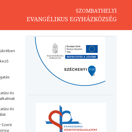
SZOMBATHELYI
EVANGÉLIKUS EGYHÁZKÖZSÉG
tükrében
tkező
gatás
atási és
 alkalmak
atási és
álat
 Szent
sonya