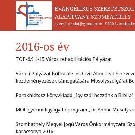
EVANGÉLIKUS SZERETETSZO
ALAPÍTVÁNY SZOMBATHELY
szerszolgalat@gmail.com
-
9700 Szombathel
2016-os év
TOP-6.9.1-15 Város rehabilitációs Pályázat
Városi Pályázat Kulturális és Civil Alap Civil Szerve
kezdeményezések támogatására Mosolyszolgálat Boh
Parakhlétosz könyvkiadó „Így szól hozzánk a Biblia
MOL gyermekgyógyító program „Dr. Bohóc Mosolyszo
Szombathely Megyei Jogú Város Önkormányzata"Szomb
karácsonya 2016"