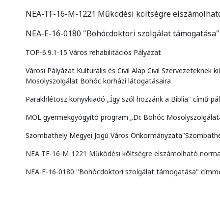
NEA-TF-16-M-1221 Működési költségre elszámolható
NEA-E-16-0180 "Bohócdoktori szolgálat támogatása
TOP-6.9.1-15 Város rehabilitációs Pályázat
Városi Pályázat Kulturális és Civil Alap Civil Szervezetekne
Mosolyszolgálat Bohóc korházi látogatásaira
Parakhlétosz könyvkiadó „Így szól hozzánk a Biblia" című p
MOL gyermekgyógyító program „Dr. Bohóc Mosolyszolgálat
Szombathely Megyei Jogú Város Önkormányzata"Szombathely 
NEA-TF-16-M-1221 Működési költségre elszámolható normat
NEA-E-16-0180 "Bohócdoktori szolgálat támogatása" címm