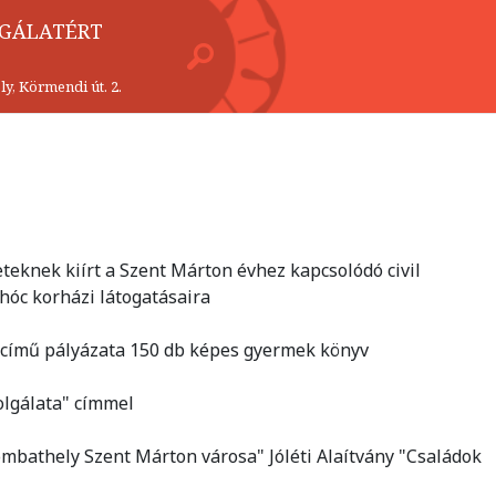
LGÁLATÉRT
y, Körmendi út. 2.
zeteknek kiírt a Szent Márton évhez kapcsolódó civil
óc korházi látogatásaira
" című pályázata 150 db képes gyermek könyv
lgálata" címmel
athely Szent Márton városa" Jóléti Alaítvány "Családok