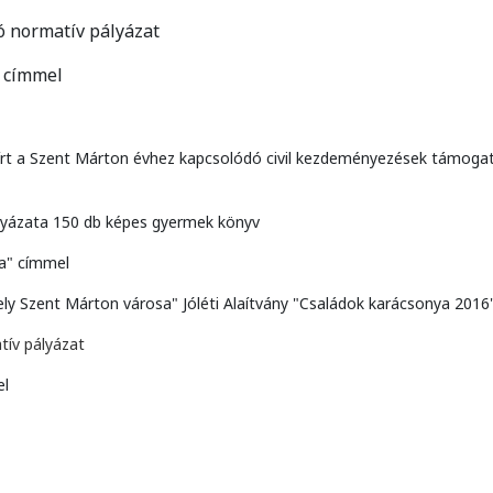
 normatív pályázat
" címmel
k kiírt a Szent Márton évhez kapcsolódó civil kezdeményezések támoga
ályázata 150 db képes gyermek könyv
a" címmel
Szent Márton városa" Jóléti Alaítvány "Családok karácsonya 2016
ív pályázat
el